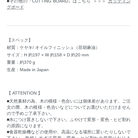
■その他の『CUTTING BOARD』はこちら ＞＞＞
カッティン
グボード
【スペック】
材質：ケヤキ/ オイルフィニッシュ（荏胡麻油）
サイズ：H 約197 × W 約158 × D 約20 mm
重量：約370 g
生産：Made in Japan
【 ATTENTION 】
■天然素材の為、木の模様・色合いには個体差があります。ご注
文の際、木の模様・色合いなどについてお選びいただけません
ので予めご了承下さい。
■水につけ置きしないで下さい。ふやけて変形・変色・ヒビ割れ
の原因になります。
■食器乾燥機などの使用や、高温になる場所に置いたりしないで
下さい。乾燥しすぎて変形・変色・ヒビ割れの原因になりま