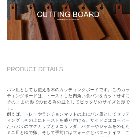
PRODUCT DETAILS
パン皿としても使える木のカッティングボードです。このカッ
ティングボードは、トーストした四角い食パンをカットせずに
そのままの形でのせる為の皿としてピッタリのサイズと形で
す。
例えば、トレーやランチョンマットの上にパン皿としてセッテ
ィングしその上にトーストを盛り付ける、サイドにはコーヒー
たっぷりのマグカップとミニサラダ、バターやジャムをのせた
ミニ皿とゆで卵、そして手前にはフォークとバターナイフ、こ