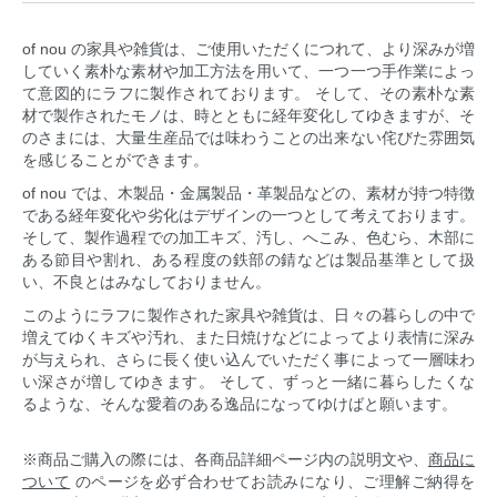
of nou の家具や雑貨は、ご使用いただくにつれて、より深みが増
していく素朴な素材や加工方法を用いて、一つ一つ手作業によっ
て意図的にラフに製作されております。 そして、その素朴な素
材で製作されたモノは、時とともに経年変化してゆきますが、そ
のさまには、大量生産品では味わうことの出来ない侘びた雰囲気
を感じることができます。
of nou では、木製品・金属製品・革製品などの、素材が持つ特徴
である経年変化や劣化はデザインの一つとして考えております。
そして、製作過程での加工キズ、汚し、へこみ、色むら、木部に
ある節目や割れ、ある程度の鉄部の錆などは製品基準として扱
い、不良とはみなしておりません。
このようにラフに製作された家具や雑貨は、日々の暮らしの中で
増えてゆくキズや汚れ、また日焼けなどによってより表情に深み
が与えられ、さらに長く使い込んでいただく事によって一層味わ
い深さが増してゆきます。 そして、ずっと一緒に暮らしたくな
るような、そんな愛着のある逸品になってゆけばと願います。
※商品ご購入の際には、各商品詳細ページ内の説明文や、
商品に
ついて
のページを必ず合わせてお読みになり、ご理解ご納得を