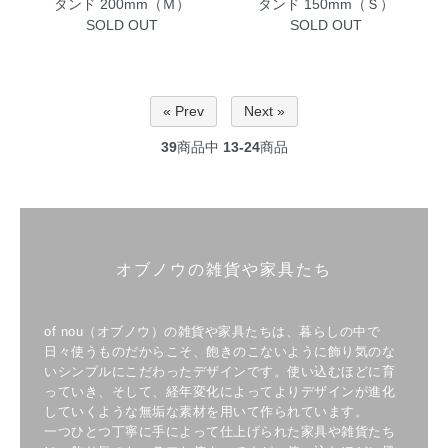
タンド 200mm（Ｍ）
タンド 150mm（Ｓ）
SOLD OUT
SOLD OUT
« Prev
Next »
39
商品中
13-24
商品
オブノウの雑貨や家具たち
of nou（オブノウ）の雑貨や家具たちは、暮らしの中で
日々使うものだからこそ、飽きのこないように飾り気のな
いシンプルにこだわったデザインです。使い込むほどに育
っていき、そして、経年変化によってよりデザインが進化
していくような無垢な素材を用いて作られています。
一つひとつ丁寧に手によって仕上げられた家具や雑貨たち